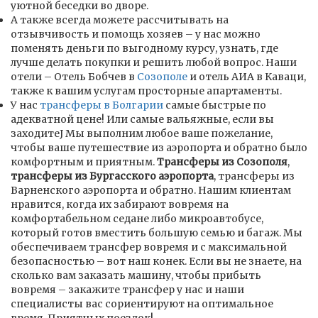
уютной беседки во дворе.
А также всегда можете рассчитывать на
отзывчивость и помощь хозяев – у нас можно
поменять деньги по выгодному курсу, узнать, где
лучше делать покупки и решить любой вопрос. Наши
отели – Отель Бобчев в
Созополе
и отель АИА в Каваци,
также к вашим услугам просторные апартаменты.
У нас
трансферы в Болгарии
самые быстрые по
адекватной цене! Или самые вальяжные, если вы
заходитеJ Мы выполним любое ваше пожелание,
чтобы ваше путешествие из аэропорта и обратно было
комфортным и приятным.
Трансферы из Созополя
,
трансферы из Бургасского аэропорта
, трансферы из
Варненского аэропорта и обратно. Нашим клиентам
нравится, когда их забирают вовремя на
комфортабельном седане либо микроавтобусе,
который готов вместить большую семью и багаж. Мы
обеспечиваем трансфер вовремя и с максимальной
безопасностью – вот наш конек. Если вы не знаете, на
сколько вам заказать машину, чтобы прибыть
вовремя – закажите трансфер у нас и наши
специалисты вас сориентируют на оптимальное