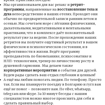
время. Приятных поездок!
Мы организовываем для вас релакс и
ретрит-
программы
, направленные на
восстановление тела и
духа
непосредственно в наших отелях. Проходят они
обычно по предварительной записи ранним летом и
осенью. Мы сочетаем море с лёгкими физическими,
дыхательными, медитативными и ментальными
практиками, что в комплексе даёт положительный
результат уже за неделю. После прохождения наших
ретритов вы получите ощутимый результат в вашем
физическом и психологическом состоянии, и в
эффективности в жизни. Ведёт программу
преподаватель по биомеханике, психосоматике и
НЛП-технологиям, тренер по личностному росту и
душевной гармонии. Мы делаем также
корпоративные мероприятия
и события для друзей.
Будем рады сделать ваш отдых глубоким и ценным!
А ещё мы любим помогать людям. По телефону. Просто
так. Если вы планируете поездку в Болгарию и гугл вам
ещё не помог – позвоните нам. По viber, whatsapp,
telegram или skype. За 10 минут беседы с нашим
специалистом можно многое прояснить для себя и
сделать правильный выбор.