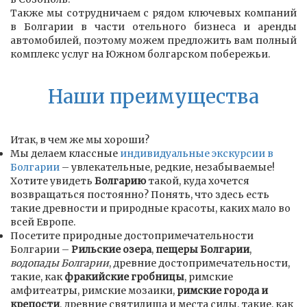
Также мы сотрудничаем с рядом ключевых компаний
в Болгарии в части отельного бизнеса и аренды
автомобилей, поэтому можем предложить вам полный
комплекс услуг на Южном болгарском побережьи.
Наши преимущества
Итак, в чем же мы хороши?
Мы делаем классные
индивидуальные экскурсии в
Болгарии
– увлекательные, редкие, незабываемые!
Хотите увидеть
Болгарию
такой, куда хочется
возвращаться постоянно? Понять, что здесь есть
такие древности и природные красоты, каких мало во
всей Европе.
Посетите природные достопримечательности
Болгарии –
Рильские озера
,
пещеры Болгарии
,
водопады Болгарии
, древние достопримечательности,
такие, как
фракийские гробницы
, римские
амфитеатры, римские мозаики,
римские города и
крепости
, древние святилища и места силы, такие, как