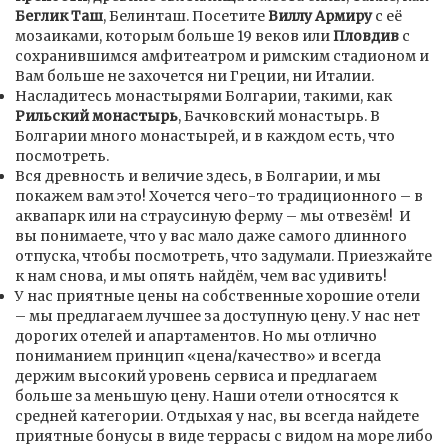
Беглик Таш
, Белинташ. Посетите
Виллу Армиру
с её
мозаиками, которым больше 19 веков или
Пловдив
с
сохранившимся амфитеатром и римским стадионом и
Вам больше не захочется ни Греции, ни Италии.
Насладитесь монастырями Болгарии, такими, как
Рильский монастырь
, Бачковский монастырь. В
Болгарии много монастырей, и в каждом есть, что
посмотреть.
Вся древность и величие здесь, в Болгарии, и мы
покажем вам это! Хочется чего-то традиционного – в
аквапарк или на страусиную ферму – мы отвезём! И
вы понимаете, что у вас мало даже самого длинного
отпуска, чтобы посмотреть, что задумали. Приезжайте
к нам снова, и мы опять найдём, чем вас удивить!
У нас приятные цены на собственные хорошие отели
– мы предлагаем лучшее за доступную цену. У нас нет
дорогих отелей и апартаментов. Но мы отлично
пониманием принцип «цена/качество» и всегда
держим высокий уровень сервиса и предлагаем
больше за меньшую цену. Наши отели относятся к
средней категории. Отдыхая у нас, вы всегда найдете
приятные бонусы в виде террасы с видом на море либо