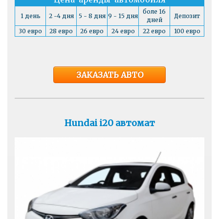
боле 16
1 день
2 -4 дня
5 - 8 дня
9 - 15 дня
Депозит
дней
30 евро
28 евро
26 евро
24 евро
22 евро
100 евро
ЗАКАЗАТЬ АВТО
Hundai i20 автомат