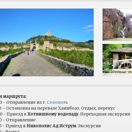
н маршрута:
0 - Отправление из г.
Созополь
30 – Остановка на перевале Хаинбоаз. Отдых, перекус
0 - Приезд к
Хотнишкому водопаду
. Переходная экскурсия
30 - Отправление
0 - Приезд в
Никополис Ад Иструм
. Экскурсия
0 - Выезд