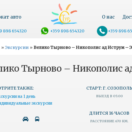
кат авто
О нас
Дос
9 898 654320
+359 898 654320
+359 898 6
»
Экскурсии
»
Велико Тырново – Никополис ад Иструм –
лико Тырново – Никополис 
ТРИТЕ ТАКЖЕ:
СТАРТ: Г. СОЗОПОЛ
скурсии на 1 день
ВЫЕЗД В 05:00
дивидуальные экскурсии
ДЛИТСЯ 16 ЧАСОВ
РАССТОЯНИЕ 670 КМ.