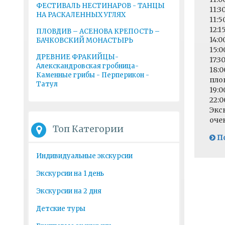
ФЕСТИВАЛЬ НЕСТИНАРОВ - ТАНЦЫ
11:
НА РАСКАЛЕННЫХ УГЛЯХ
11:5
12:1
ПЛОВДИВ – АСЕНОВА КРЕПОСТЬ –
14:
БАЧКОВСКИЙ МОНАСТЬІРЬ
15:
ДРЕВНИЕ ФРАКИЙЦЫ-
17:
Алекскандровская гробница-
18:
Каменные грибы - Перперикон -
пло
Татул
19:
22:
Экс
оче
Топ Категории
• п
По
• ж
• т
Индивидуальные экскурсии
• б
• в
Экскурсии на 1 день
Мар
как
Экскурсии на 2 дня
Детские туры