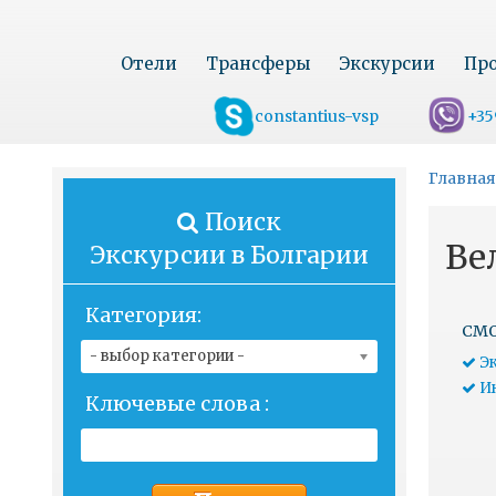
Отели
Трансферы
Экскурсии
Про
constantius-vsp
+35
Главная
Поиск
Ве
Экскурсии в Болгарии
Категория:
СМО
- выбор категории -
Эк
Ин
Ключевые слова :