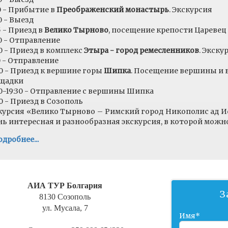
30 - Прибытие в
Преображенский монастырь
. Экскурсия
0 - Выезд
5 - Приезд в
Велико Тырново
, посещение крепости Царевец
00 - Отправление
00 - Приезд в комплекс
Этыра - город ремесленников
. Экск
30 - Отправление
00 - Приезд к вершине горы
Шипка
. Посещение вершины и 
щадки
00-19:30 - Отправление с вершины Шипка
00 - Приезд в Созополь
курсия «Велико Тырново – Римский город Никополис ад Ис
нь интересная и разнообразная экскурсия, в которой можн
риродные достопримечательности Болгарии;
дробнее...
изнь римлян и Римской империи на Балканском полуостров
ретью болгарскую столицу во втором Болгарском царстве -
олгарскую культуру, быт, христианскую религию и роль мон
ершину Шипка – место, которое определило ход событий ру
шрут можно видоизменять и подстраивать под самого тре
АИА ТУР
Болгария
ие объекты хотят посетить и как долго хотят находится в э
З
8130 Созополь
ул. Мусала, 7
Имя*