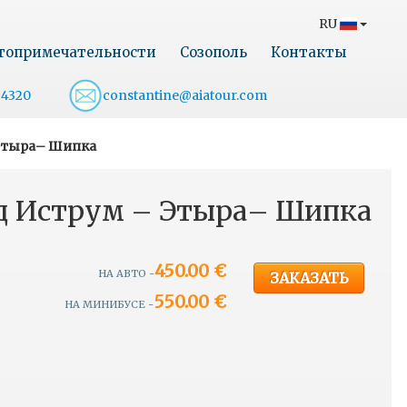
RU
топримечательности
Созополь
Контакты
54320
constantine@aiatour.com
 Этыра– Шипка
ад Иструм – Этыра– Шипка
450.00 €
Ь
НА АВТО -
ЗАКАЗАТЬ
550.00 €
НА МИНИБУСЕ -