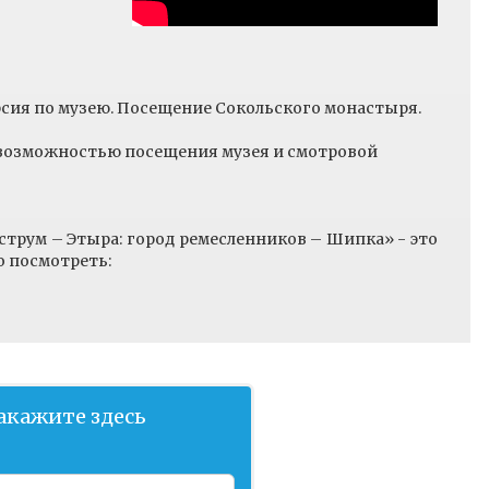
урсия по музею. Посещение Сокольского монастыря.
возможностью посещения музея и смотровой
трум – Этыра: город ремесленников – Шипка» - это
о посмотреть:
е;
 Велико Тырново;
астырей в Болгарском царстве;
сско-турецкой войны на балканском полуострове.
бовательного клиента, и туристы сами определяют,
тих местах.
акажите здесь